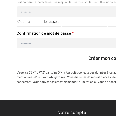
Doit contenir : 8 caractères, une majuscule, une minuscule, un chiffre, un cara
Sécurité du mot de passe :
Confirmation de mot de passe
*
Créer mon c
L'agence
CENTURY 21 Lantoine Olivry Associés
collecte des données à cara
*
mentionnées d'un
sont obligatoires. Vous disposez d'un droit d'accès, de
concernant. Vous pouvez également demander la limitation ou vous opposer 
Votre compte :