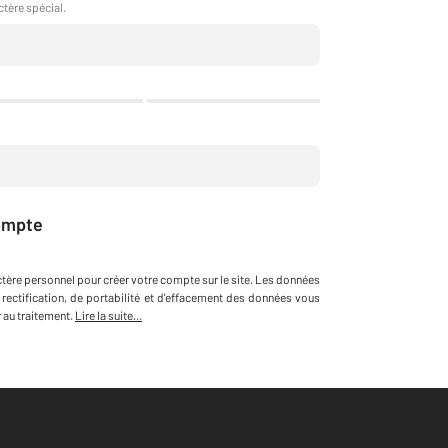
ctère spécial.
ompte
ctère personnel
pour créer votre compte sur le site
.
Les données
 rectification, de portabilité et d'effacement des données vous
au traitement.
Lire la suite...