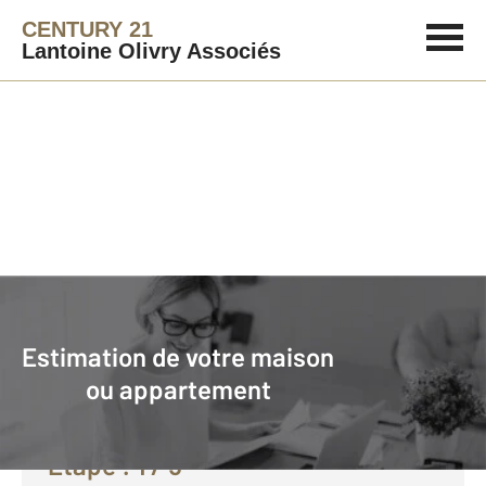
CENTURY 21
Lantoine Olivry Associés
Agence immobilière
Vendre avec CENTURY 21 Lantoine Olivry Associés
Estimation de votre maison
Faire estimer son bien avec
ou appartement
CENTURY 21 :
Etape :
1
/ 5