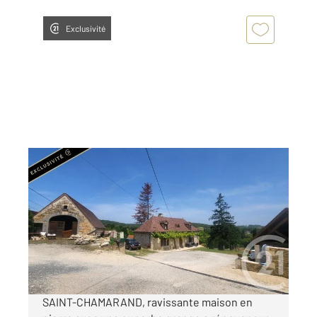
Exclusivité
ST CHAMARAND 46
2
117 m
, 4 pièces
Ref : 340
Maison à vendre
356 800 €
Visiter le site dédié
SAINT-CHAMARAND, ravissante maison en