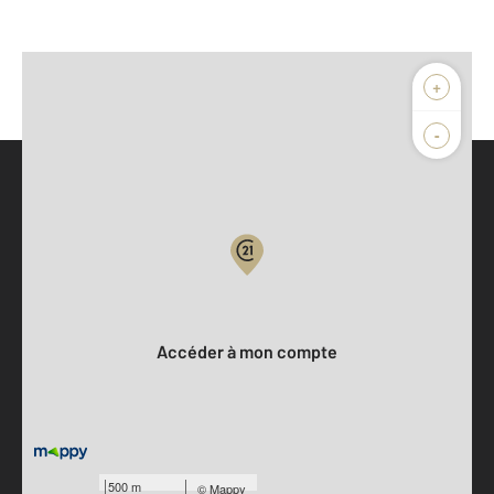
+
-
Parlons de vous, parlons biens
Votre compte :
Accéder à mon compte
500 m
©
Mappy