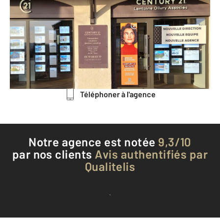
Associés
51 boulevard des Martyrs
GOURDON - 46300
Envoyer un message
Téléphoner à l'agence
Notre agence est notée
9,3/10
par nos clients
Avis authentifiés par
Qualitelis
Voir tous les avis clients