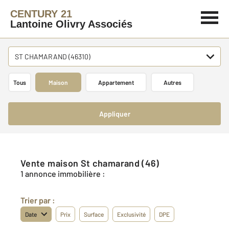
CENTURY 21
Lantoine Olivry Associés
ST CHAMARAND (46310)
Tous
Maison
Appartement
Autres
Appliquer
Vente maison St chamarand (46)
1 annonce immobilière :
Trier par :
Date
Prix
Surface
Exclusivité
DPE