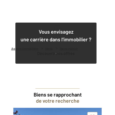
1
Vous envisagez
une carrière dans l'immobilier ?
Agence immobilière
Vente
Vente maison
Découvrir nos offres
Biens se rapprochant
de votre recherche